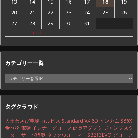
13
14
15
16
17
18
19
20
21
22
23
24
25
26
27
28
29
30
31
« 9月
カテゴリー一覧
カ
テ
ゴ
リ
ー
タグクラウド
一
覧
大王わさび農場
カルピス
Standard VX-8D
インカム
SB6X
食べ物
電話
インナーグローブ
延長アダプタ
ジャンプスタ
ーター
サーバ構築
ネックウォーマー
SB213EVO
グローブ