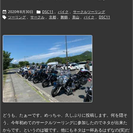
2020年8月30日
DSC11
,
バイク
,
サークルツーリング


ツーリング
,
サークル
,
京都
,
舞鶴
,
美山
,
バイク
,
DSC11

どうも、たぁーです。
めっちゃ、久しぶりに投稿します。
何を隠そ
う、今年初めてのサークルツーリングに参加したのでネタが出来た
からです。というのは嘘です。
他にもネタは一杯あるはずなの(笑)
だ