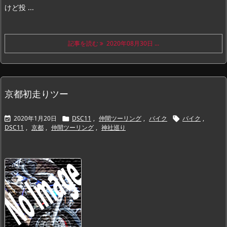
けど投 ...
記事を読む
2020年08月30日 ...
京都初走りツー
2020年1月20日
DSC11
,
仲間ツーリング
,
バイク
バイク
,



DSC11
,
京都
,
仲間ツーリング
,
神社巡り