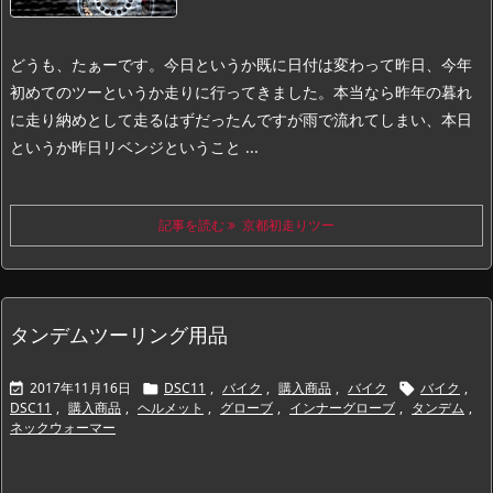
どうも、たぁーです。
今日というか既に日付は変わって昨日、今年
初めてのツーというか走りに行ってきました。
本当なら昨年の暮れ
に走り納めとして走るはずだったんですが雨で流れてしまい、本日
というか昨日リベンジということ ...
記事を読む
京都初走りツー
タンデムツーリング用品
2017年11月16日
DSC11
,
バイク
,
購入商品
,
バイク
バイク
,



DSC11
,
購入商品
,
ヘルメット
,
グローブ
,
インナーグローブ
,
タンデム
,
ネックウォーマー