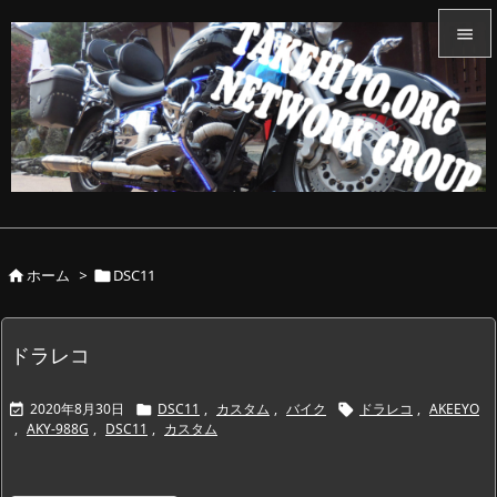


メニュ

サイド

前へ

ホーム
>
DSC11


次へ

検索
ドラレコ
2020年8月30日
DSC11
,
カスタム
,
バイク
ドラレコ
,
AKEEYO



,
AKY-988G
,
DSC11
,
カスタム