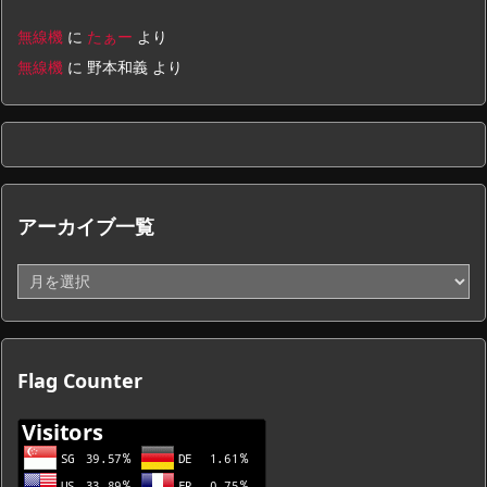
無線機
に
たぁー
より
無線機
に
野本和義
より
アーカイブ一覧
ア
ー
カ
イ
ブ
Flag Counter
一
覧