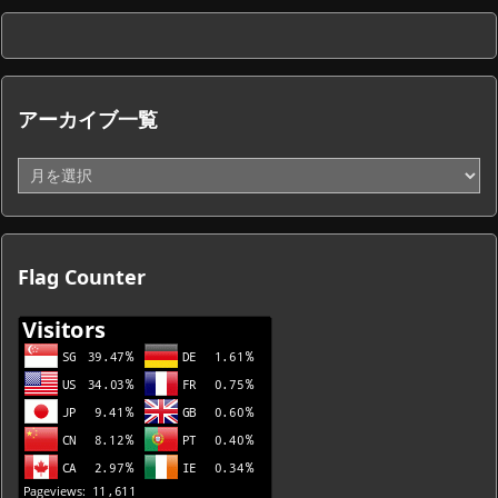
アーカイブ一覧
ア
ー
カ
イ
ブ
Flag Counter
一
覧