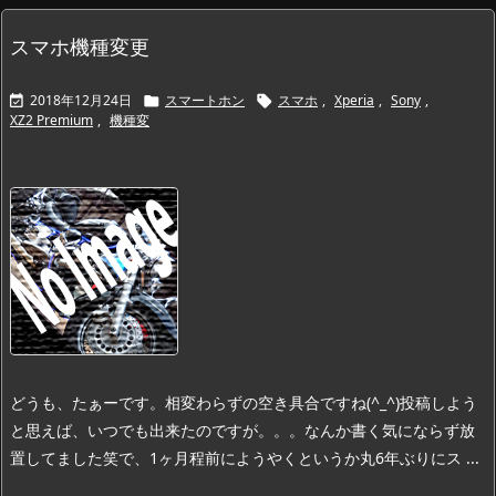
スマホ機種変更
2018年12月24日
スマートホン
スマホ
,
Xperia
,
Sony
,



XZ2 Premium
,
機種変
どうも、たぁーです。
相変わらずの空き具合ですね(^_^)
投稿しよう
と思えば、いつでも出来たのですが。。。
なんか書く気にならず放
置してました笑
で、1ヶ月程前にようやくというか丸6年ぶりにス ...