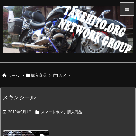


メニュ

サイド

前へ

ホーム
>
購入商品
>
カメラ



次へ

検索
スキンシール
2019年9月1日
スマートホン
,
購入商品

