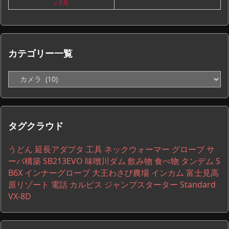
« 9月
カテゴリー一覧
カ
テ
ゴ
リ
ー
タグクラウド
一
覧
うどん
延長アダプタ
工具
ネックウォーマー
グローブ
サ
ーバ構築
SB213EVO
味噌川ダム
飲み物
食べ物
タンデム
S
B6X
インナーグローブ
大王わさび農場
インカム
富士見高
原リゾート
電話
カルピス
ジャンプスターター
Standard
VX-8D