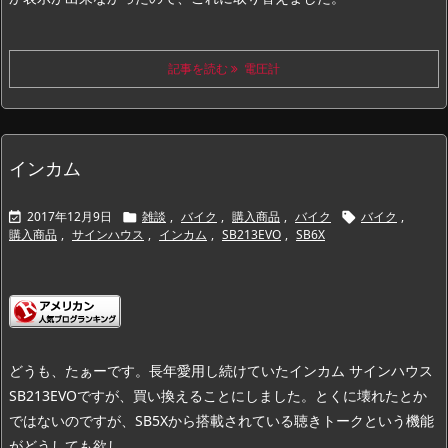
記事を読む
電圧計
インカム
2017年12月9日
雑談
,
バイク
,
購入商品
,
バイク
バイク
,



購入商品
,
サインハウス
,
インカム
,
SB213EVO
,
SB6X
どうも、たぁーです。
長年愛用し続けていたインカム サインハウス
SB213EVOですが、買い換えることにしました。
とくに壊れたとか
ではないのですが、SB5Xから搭載されている聴きトークという機能
がどうしても欲し ...