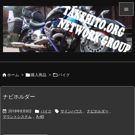


メニュ

サイド

前へ

ホーム
>
購入商品
>
バイク



次へ

検索
ナビホルダー
2018年8月8日
バイク
サインハウス
,
ナビホルダー
,



マウントシステム
,
A-40