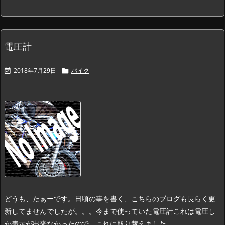
電圧計
2018年7月29日
バイク


どうも、たぁーです。
日頃の事を書く、こちらのブログも長らく更
新してませんでしたが。。。
今まで使っていた電圧計
これは電圧し
か表示が出来なかったので、
これに取り替えました。