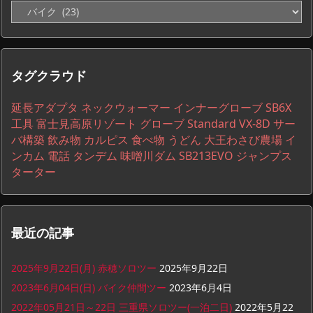
カ
テ
ゴ
リ
ー
タグクラウド
一
覧
延長アダプタ
ネックウォーマー
インナーグローブ
SB6X
工具
富士見高原リゾート
グローブ
Standard VX-8D
サー
バ構築
飲み物
カルピス
食べ物
うどん
大王わさび農場
イ
ンカム
電話
タンデム
味噌川ダム
SB213EVO
ジャンプス
ターター
最近の記事
2025年9月22日(月) 赤穂ソロツー
2025年9月22日
2023年6月04日(日) バイク仲間ツー
2023年6月4日
2022年05月21日～22日 三重県ソロツー(一泊二日)
2022年5月22