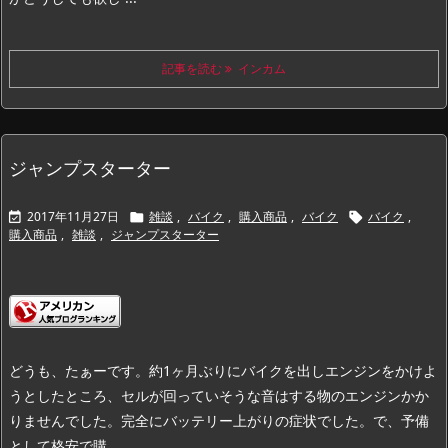
記事を読む
インカム
ジャンプスターター
2017年11月27日
雑談
,
バイク
,
購入商品
,
バイク
バイク
,



購入商品
,
雑談
,
ジャンプスターター
どうも、たぁーです。
約1ヶ月ぶりにバイクを出しエンジンをかけよ
うとしたところ、セルが回っていそうな音はする物のエンジンかか
りませんでした。
完全にバッテリー上がりの症状でした。
で、予備
として格安で購 ...