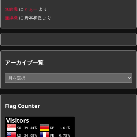
無線機
に
たぁー
より
無線機
に
野本和義
より
アーカイブ一覧
ア
ー
カ
イ
ブ
Flag Counter
一
覧