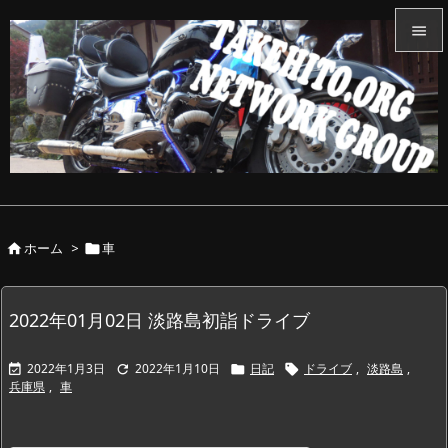


メニュ

サイド

前へ

ホーム
>
車


次へ

検索
2022年01月02日 淡路島初詣ドライブ
2022年1月3日
2022年1月10日
日記
ドライブ
,
淡路島
,




兵庫県
,
車