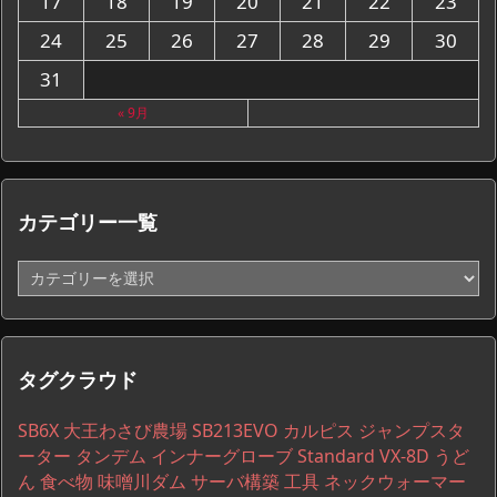
17
18
19
20
21
22
23
24
25
26
27
28
29
30
31
« 9月
カテゴリー一覧
カ
テ
ゴ
リ
ー
タグクラウド
一
覧
SB6X
大王わさび農場
SB213EVO
カルピス
ジャンプスタ
ーター
タンデム
インナーグローブ
Standard VX-8D
うど
ん
食べ物
味噌川ダム
サーバ構築
工具
ネックウォーマー