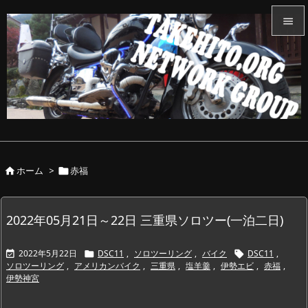


メニュ

サイド

前へ

ホーム
>
赤福


次へ

検索
2022年05月21日～22日 三重県ソロツー(一泊二日)
2022年5月22日
DSC11
,
ソロツーリング
,
バイク
DSC11
,



ソロツーリング
,
アメリカンバイク
,
三重県
,
塩羊羹
,
伊勢エビ
,
赤福
,
伊勢神宮