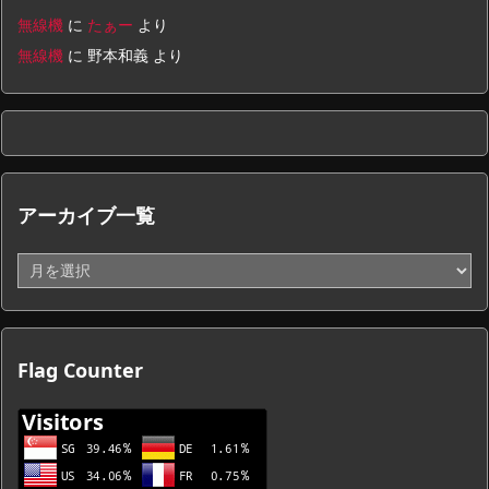
無線機
に
たぁー
より
無線機
に
野本和義
より
アーカイブ一覧
ア
ー
カ
イ
ブ
Flag Counter
一
覧