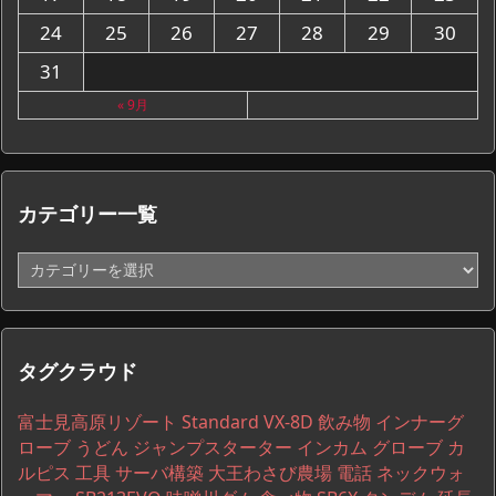
24
25
26
27
28
29
30
31
« 9月
カテゴリー一覧
カ
テ
ゴ
リ
ー
タグクラウド
一
覧
富士見高原リゾート
Standard VX-8D
飲み物
インナーグ
ローブ
うどん
ジャンプスターター
インカム
グローブ
カ
ルピス
工具
サーバ構築
大王わさび農場
電話
ネックウォ