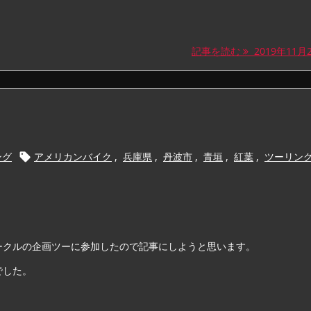
記事を読む
2019年11月24
ング
アメリカンバイク
,
兵庫県
,
丹波市
,
青垣
,
紅葉
,
ツーリン

ークルの企画ツーに参加したので記事にしようと思います。
でした。