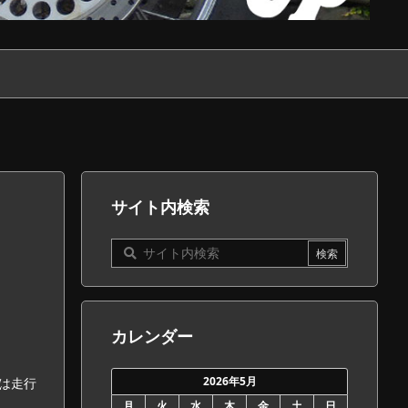
サイト内検索
カレンダー
2026年5月
は走行
月
火
水
木
金
土
日