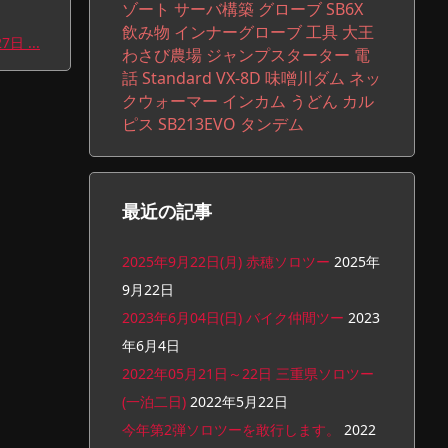
ゾート
サーバ構築
グローブ
SB6X
飲み物
インナーグローブ
工具
大王
日 ...
わさび農場
ジャンプスターター
電
話
Standard VX-8D
味噌川ダム
ネッ
クウォーマー
インカム
うどん
カル
ピス
SB213EVO
タンデム
最近の記事
2025年9月22日(月) 赤穂ソロツー
2025年
9月22日
2023年6月04日(日) バイク仲間ツー
2023
年6月4日
2022年05月21日～22日 三重県ソロツー
(一泊二日)
2022年5月22日
今年第2弾ソロツーを敢行します。
2022