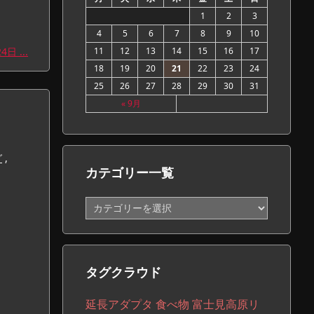
1
2
3
4
5
6
7
8
9
10
日 ...
11
12
13
14
15
16
17
18
19
20
21
22
23
24
25
26
27
28
29
30
31
« 9月
グ
,
カテゴリー一覧
カ
テ
ゴ
リ
ー
タグクラウド
一
覧
延長アダプタ
食べ物
富士見高原リ