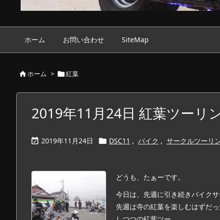
ホーム
お問い合わせ
SiteMap
ホーム
>
紅葉


2019年11月24日 紅葉ツーリ
2019年11月24日
DSC11
,
バイク
,
サークルツーリ


どうも、たぁーです。
今日は、先週に引き続きバイクサ
先週は寺の紅葉を楽しむはずだっ
しつつの紅葉ツー ...