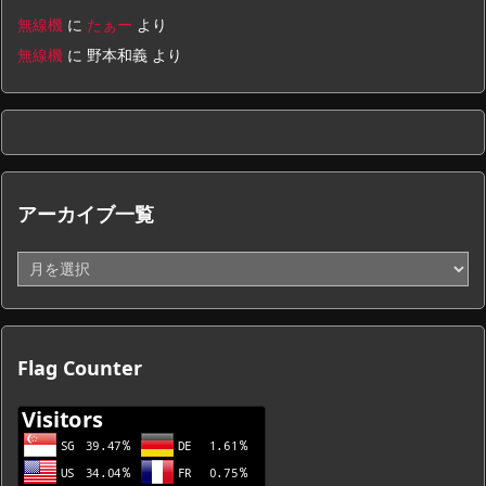
無線機
に
たぁー
より
無線機
に
野本和義
より
アーカイブ一覧
ア
ー
カ
イ
ブ
Flag Counter
一
覧