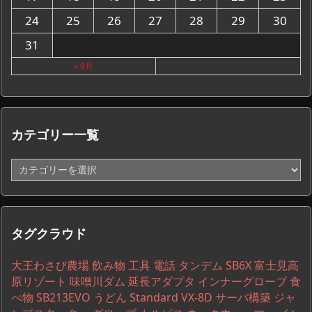
24
25
26
27
28
29
30
31
« 9月
カテゴリー一覧
カ
テ
ゴ
リ
ー
タグクラウド
一
覧
大王わさび農場
飲み物
工具
電話
タンデム
SB6X
富士見高
原リゾート
味噌川ダム
延長アダプタ
インナーグローブ
食
べ物
SB213EVO
うどん
Standard VX-8D
サーバ構築
ジャ