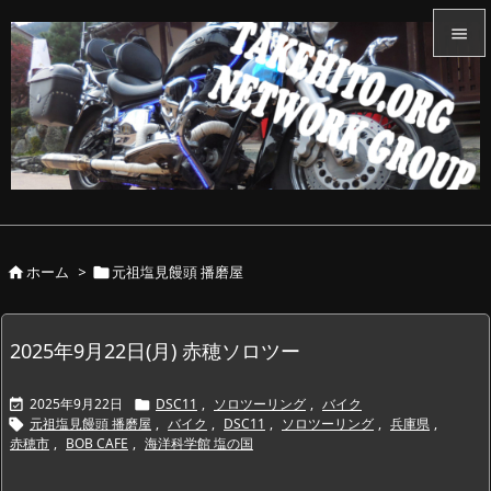


メニュ

サイド

前へ

ホーム
>
元祖塩見饅頭 播磨屋


次へ

検索
2025年9月22日(月) 赤穂ソロツー
2025年9月22日
DSC11
,
ソロツーリング
,
バイク


元祖塩見饅頭 播磨屋
,
バイク
,
DSC11
,
ソロツーリング
,
兵庫県
,

赤穂市
,
BOB CAFE
,
海洋科学館 塩の国