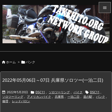


メニュ

サイド

前へ

ホーム
>
パンク


次へ

検索
2022年05月06日～07日 兵庫県ソロツー(一泊二日)
2022年5月20日
DSC11
,
ソロツーリング
,
バイク
DSC11
,



ソロツーリング
,
アメリカンバイク
,
兵庫県
,
一泊二日
,
道の駅
,
パンク
,
修理
,
レッドバロン