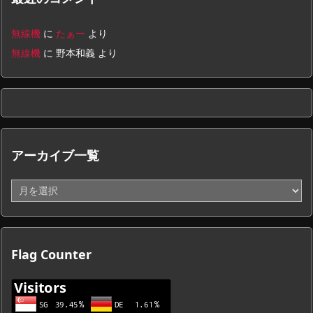
無線機
に
たぁー
より
無線機
に
野本和義
より
アーカイブ一覧
ア
ー
カ
イ
ブ
Flag Counter
一
覧