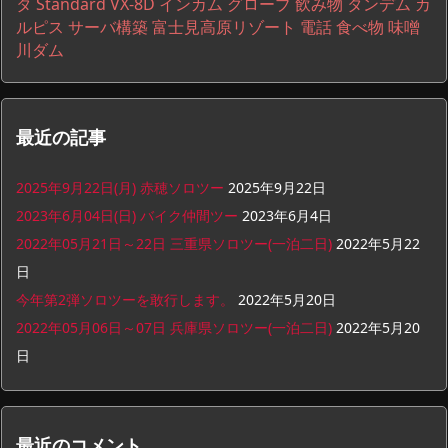
タ
Standard VX-8D
インカム
グローブ
飲み物
タンデム
カ
ルピス
サーバ構築
富士見高原リゾート
電話
食べ物
味噌
川ダム
最近の記事
2025年9月22日(月) 赤穂ソロツー
2025年9月22日
2023年6月04日(日) バイク仲間ツー
2023年6月4日
2022年05月21日～22日 三重県ソロツー(一泊二日)
2022年5月22
日
今年第2弾ソロツーを敢行します。
2022年5月20日
2022年05月06日～07日 兵庫県ソロツー(一泊二日)
2022年5月20
日
最近のコメント