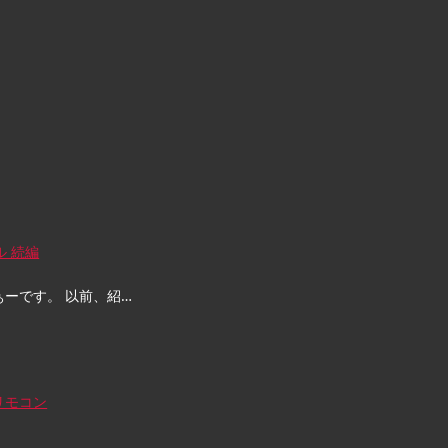
ル 続編
ぁーです。 以前、紹…
リモコン