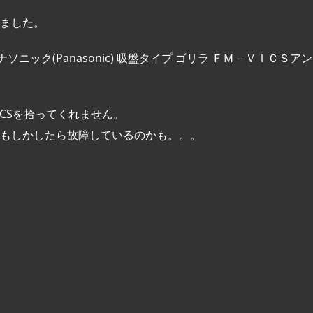
ました。
" title="パナソニック(Panasonic) 吸盤タイプ ゴリラ ＦＭ－ＶＩＣＳ
CSを拾ってくれません。
もしかしたら故障しているのかも。。。