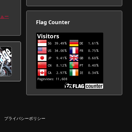
カ
イ
ぁー
ブ
Flag Counter
一
覧
プライバシーポリシー