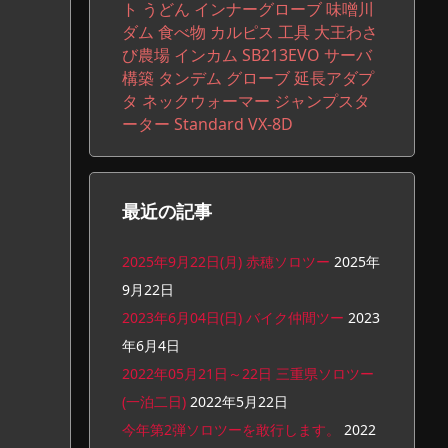
ト
うどん
インナーグローブ
味噌川
ダム
食べ物
カルピス
工具
大王わさ
び農場
インカム
SB213EVO
サーバ
構築
タンデム
グローブ
延長アダプ
タ
ネックウォーマー
ジャンプスタ
ーター
Standard VX-8D
最近の記事
2025年9月22日(月) 赤穂ソロツー
2025年
9月22日
2023年6月04日(日) バイク仲間ツー
2023
年6月4日
2022年05月21日～22日 三重県ソロツー
(一泊二日)
2022年5月22日
今年第2弾ソロツーを敢行します。
2022