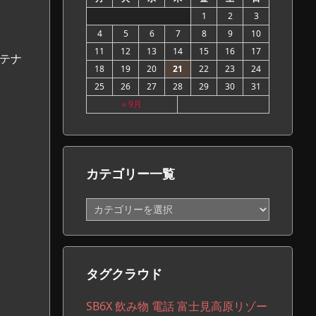
1
2
3
4
5
6
7
8
9
10
11
12
13
14
15
16
17
アンテナ
18
19
20
21
22
23
24
25
26
27
28
29
30
31
« 9月
カテゴリー一覧
カ
テ
ゴ
リ
ー
タグクラウド
一
覧
SB6X
飲み物
電話
富士見高原リゾー