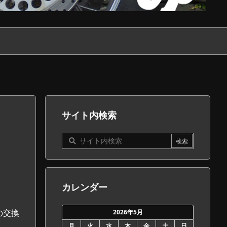
サイト内検索
カレンダー
の交換
2026年5月
月
火
水
木
金
土
日