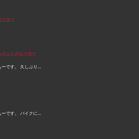
ターター
ルメットスピーカー
ぁーです。 久しぶり…
ぁーです。 バイクに…