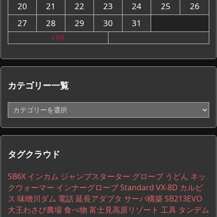
20
21
22
23
24
25
26
27
28
29
30
31
« 9月
カテゴリー一覧
カ
テ
ゴ
リ
ー
タグクラウド
一
覧
SB6X
インカム
ジャンプスターター
グローブ
うどん
ネッ
クウォーマー
インナーグローブ
Standard VX-8D
カルピ
ス
味噌川ダム
電話
延長アダプタ
サーバ構築
SB213EVO
大王わさび農場
食べ物
富士見高原リゾート
工具
タンデム