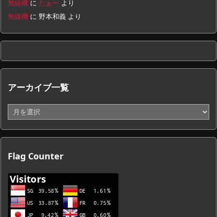
無線機
に
たぁー
より
無線機
に
野本和義
より
アーカイブ一覧
ア
ー
カ
イ
ブ
Flag Counter
一
覧