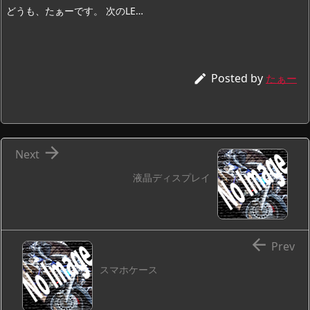
どうも、たぁーです。 次のLE…
Posted by

たぁー

Next
液晶ディスプレイ

Prev
スマホケース