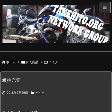


メニュ

サイド

前へ

ホーム
>
購入商品
>
バイク



次へ

検索
維持充電
2018年7月29日
バイク


どうも、たぁーです。