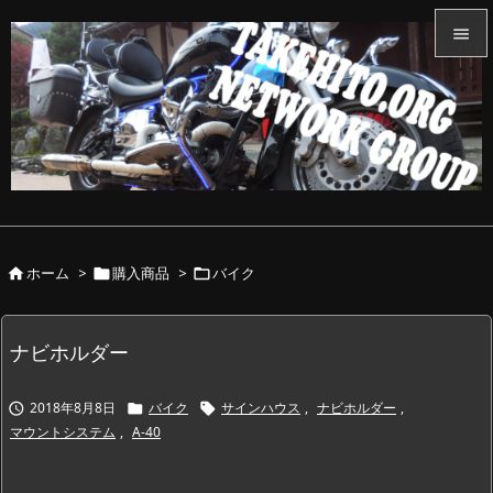


メニュ

サイド

前へ

ホーム
>
購入商品
>
バイク



次へ

検索
ナビホルダー
2018年8月8日
バイク
サインハウス
,
ナビホルダー
,



マウントシステム
,
A-40