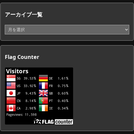
アーカイブ一覧
ア
ー
カ
イ
ブ
Flag Counter
一
覧