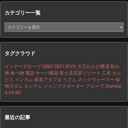
カテゴリー一覧
カ
テ
ゴ
リ
ー
タグクラウド
一
覧
インナーグローブ
SB6X
SB213EVO
大王わさび農場
飲み
物
食べ物
電話
サーバ構築
富士見高原リゾート
工具
カル
ピス
インカム
延長アダプタ
うどん
ネックウォーマー
味
噌川ダム
タンデム
ジャンプスターター
グローブ
Standar
d VX-8D
最近の記事