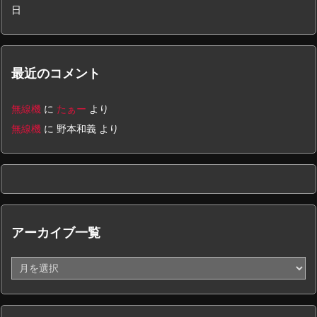
日
最近のコメント
無線機
に
たぁー
より
無線機
に
野本和義
より
アーカイブ一覧
ア
ー
カ
イ