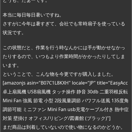
本当に毎日毎日暑いですね。
さすがに今年は暑すぎて、会社でも常時扇子を使っている
状況です。
この状態だと、作業を行う時なんかには手が動かせなかっ
たりするので、いつもより作業時間がかかったりしてしま
います。
ということで、こんな物を今更ですが購入しました。
[amazonjs asin="B07C1L8KXH" locale="JP" title="EasyAcc
卓上扇風機 USB扇風機 タッチ操作 静音 30db 二重羽根反転
Mini Fan 強風 節電 小型 2段風量調節 パワフル送風 135度角
調節可能 ミニファン Mini Fan usb充電ケーブル付き 熱中症
対策 壁掛け オフィス/リビング/図書館 (ブラック)"]
まだ商品は到着していないので使い物になるのかどうか。