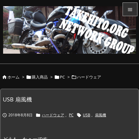


メニュ

サイド

前へ

ホーム
>
購入商品
>
PC
>
ハードウェア




次へ

検索
USB 扇風機
2018年8月8日
ハードウェア
,
PC
USB
,
扇風機



どうも、たぁーです。