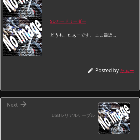
SDカードリーダー
どうも、たぁーです。 ここ最近…
Posted by

たぁー

Next
USBシリアルケーブル