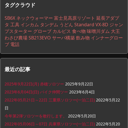
タグクラウド
一
覧
SB6X
ネックウォーマー
富士見高原リゾート
延長アダプ
タ
工具
インカム
タンデム
うどん
Standard VX-8D
ジャン
プスターター
グローブ
カルピス
食べ物
味噌川ダム
大王
わさび農場
SB213EVO
サーバ構築
飲み物
インナーグロー
ブ
電話
最近の記事
2025年9月22日(月) 赤穂ソロツー
2025年9月22日
2023年6月04日(日) バイク仲間ツー
2023年6月4日
2022年05月21日～22日 三重県ソロツー(一泊二日)
2022年5月22
日
今年第2弾ソロツーを敢行します。
2022年5月20日
2022年05月06日～07日 兵庫県ソロツー(一泊二日)
2022年5月20