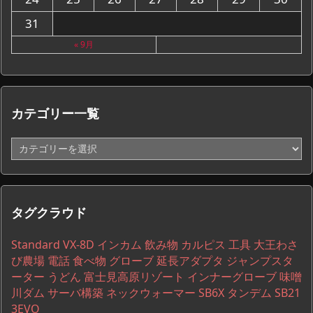
31
« 9月
カテゴリー一覧
カ
テ
ゴ
リ
ー
タグクラウド
一
覧
Standard VX-8D
インカム
飲み物
カルピス
工具
大王わさ
び農場
電話
食べ物
グローブ
延長アダプタ
ジャンプスタ
ーター
うどん
富士見高原リゾート
インナーグローブ
味噌
川ダム
サーバ構築
ネックウォーマー
SB6X
タンデム
SB21
3EVO