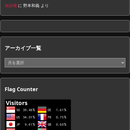
無線機
に
野本和義
より
アーカイブ一覧
ア
ー
カ
イ
ブ
Flag Counter
一
覧