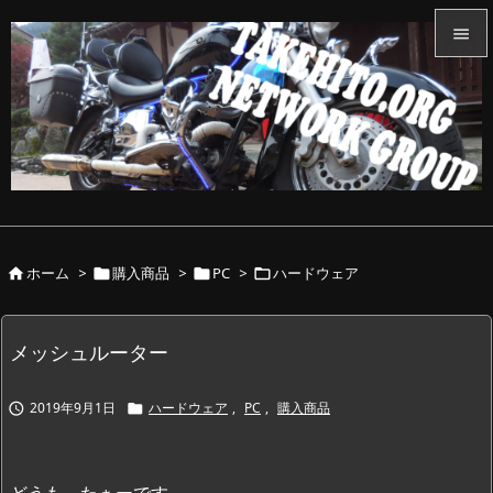


メニュ

サイド

前へ

ホーム
>
購入商品
>
PC
>
ハードウェア




次へ

検索
メッシュルーター
2019年9月1日
ハードウェア
,
PC
,
購入商品


どうも、たぁーです。