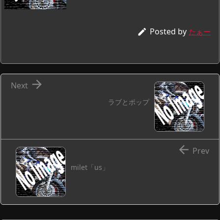
Posted by

たぁー

Next
ラブとポップ

Prev
milet「us」