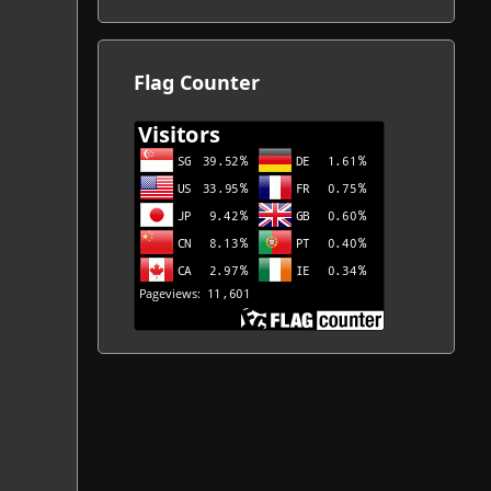
カ
イ
ブ
Flag Counter
一
覧