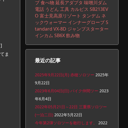
ブ
食べ物
延長アダプタ
味噌川ダム
電話
うどん
工具
カルピス
SB213EV
O
富士見高原リゾート
タンデム
ネ
ックウォーマー
インナーグローブ
S
tandard VX-8D
ジャンプスターター
インカム
SB6X
飲み物
]
てま
最近の記事
2025年9月22日(月) 赤穂ソロツー
2025年
9月22日
2023年6月04日(日) バイク仲間ツー
2023
年6月4日
2022年05月21日～22日 三重県ソロツー
(一泊二日)
2022年5月22日
今年第2弾ソロツーを敢行します。
2022