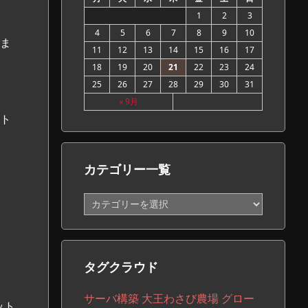
1
2
3
4
5
6
7
8
9
10
ま
11
12
13
14
15
16
17
18
19
20
21
22
23
24
25
26
27
28
29
30
31
« 9月
ット
カテゴリー一覧
カ
テ
ゴ
リ
ー
タグクラウド
一
覧
サーバ構築
大王わさび農場
グロー
 ビット