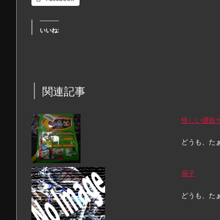
いいね:
関連記事
怪しい通販
どうも、た
扇子
どうも、た