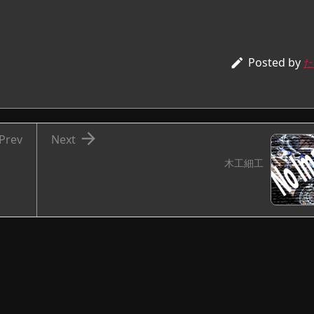
Posted by

た

Prev
Next
木工細工