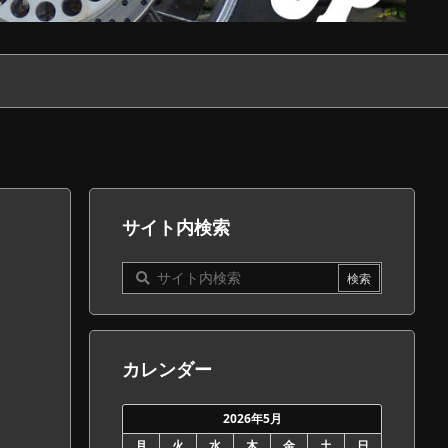
サイト内検索
カレンダー
2026年5月
月
火
水
木
金
土
日