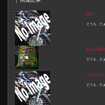
扇子
どうも、た
怪しい通販
どうも、た
ショルダー
どうも、た