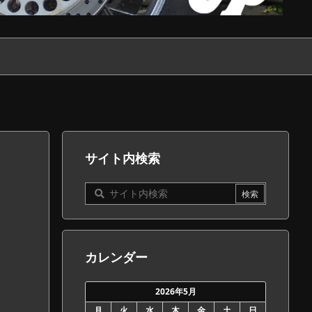
サイト内検索
カレンダー
2026年5月
月
火
水
木
金
土
日