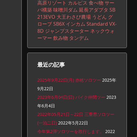
高原リゾート
カルピス
食べ物
サー
バ構築
味噌川ダム
延長アダプタ
SB
213EVO
大王わさび農場
うどん
グ
ローブ
SB6X
インカム
Standard VX-
8D
ジャンプスターター
ネックウォ
ーマー
飲み物
タンデム
最近の記事
2025年9月22日(月) 赤穂ソロツー
2025年
9月22日
2023年6月04日(日) バイク仲間ツー
2023
年6月4日
2022年05月21日～22日 三重県ソロツー
(一泊二日)
2022年5月22日
今年第2弾ソロツーを敢行します。
2022