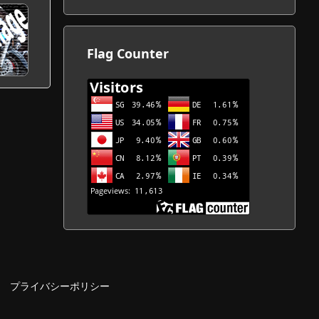
カ
イ
ブ
Flag Counter
一
覧
プライバシーポリシー