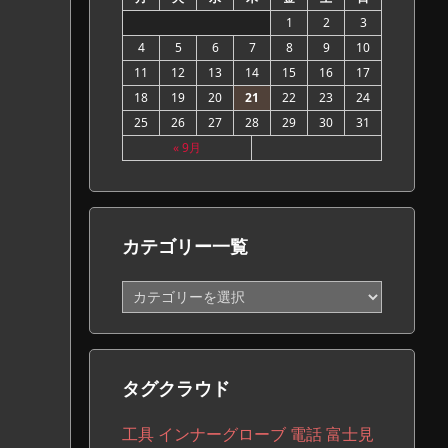
1
2
3
4
5
6
7
8
9
10
11
12
13
14
15
16
17
18
19
20
21
22
23
24
25
26
27
28
29
30
31
« 9月
カテゴリー一覧
カ
テ
ゴ
リ
ー
タグクラウド
一
覧
工具
インナーグローブ
電話
富士見