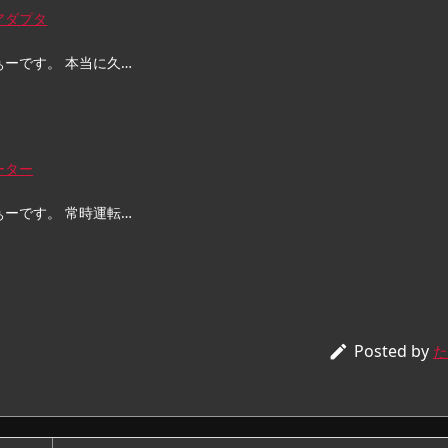
アダプタ
ぁーです。 本当に久…
ーター
ぁーです。 常時運転…
Posted by

た