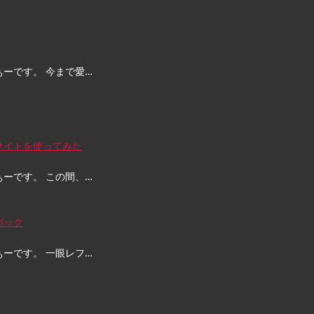
ぁーです。 今まで愛…
サイトを使ってみた
ぁーです。 この間、…
バック
ぁーです。 一眼レフ…