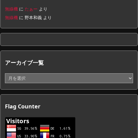
無線機
に
たぁー
より
無線機
に
野本和義
より
アーカイブ一覧
ア
ー
カ
イ
ブ
Flag Counter
一
覧