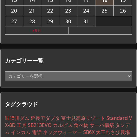
20
21
22
23
24
25
26
27
28
29
30
31
« 9月
カテゴリー一覧
カ
テ
ゴ
リ
ー
タグクラウド
一
覧
味噌川ダム
延長アダプタ
富士見高原リゾート
Standard V
X-8D
工具
SB213EVO
カルピス
食べ物
サーバ構築
タンデ
ム
インカム
電話
ネックウォーマー
SB6X
大王わさび農場