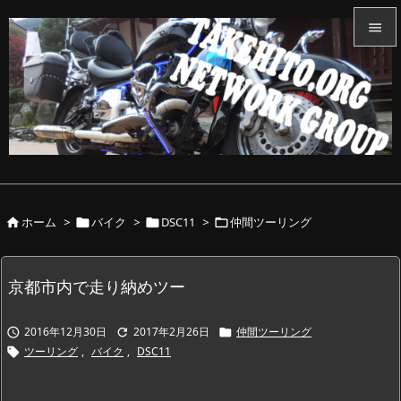


メニュ

サイド

前へ

ホーム
>
バイク
>
DSC11
>
仲間ツーリング




次へ

検索
京都市内で走り納めツー
2016年12月30日
2017年2月26日
仲間ツーリング



ツーリング
,
バイク
,
DSC11
