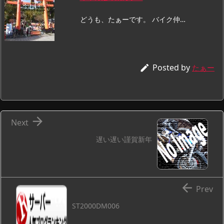
どうも、たぁーです。 バイク仲…
Posted by

たぁー

Next
遅い遅い謹賀新年

Prev
ST2000DM006