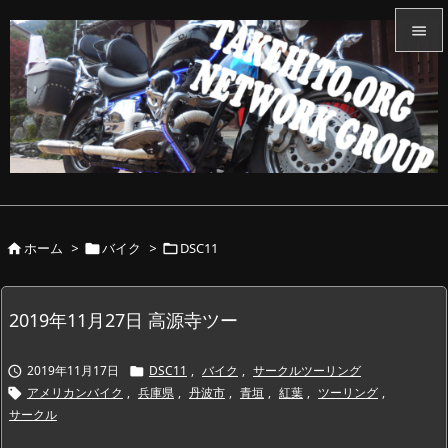


メニュ

サイド

前へ

ホーム
>
バイク
>
DSC11



次へ

検索
2019年11月27日 高源寺ツー
2019年11月17日
DSC11
,
バイク
,
サークルツーリング


アメリカンバイク
,
兵庫県
,
丹波市
,
青垣
,
紅葉
,
ツーリング
,

サークル