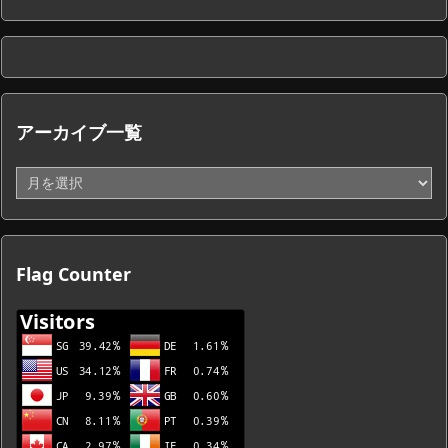
アーカイブ一覧
ア
ー
カ
イ
ブ
Flag Counter
一
覧