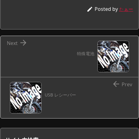
Posted by

たぁー

Next
特殊電池

Prev
USB レシーバー