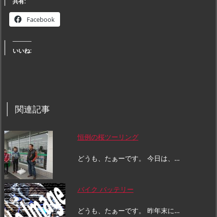
共有:
Facebook
いいね:
関連記事
恒例の桜ツーリング
どうも、たぁーです。 今日は、…
バイク バッテリー
どうも、たぁーです。 昨年末に…