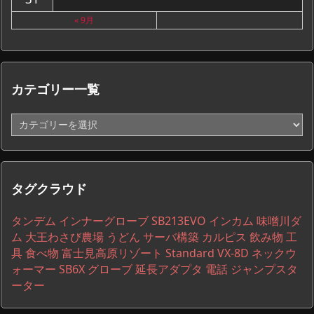
« 9月
カテゴリー一覧
カ
テ
ゴ
リ
ー
タグクラウド
一
覧
タンデム
インナーグローブ
SB213EVO
インカム
味噌川ダ
ム
大王わさび農場
うどん
サーバ構築
カルピス
飲み物
工
具
食べ物
富士見高原リゾート
Standard VX-8D
ネックウ
ォーマー
SB6X
グローブ
延長アダプタ
電話
ジャンプスタ
ーター