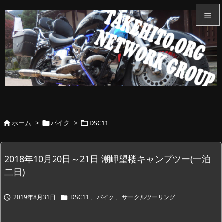


メニュ

サイド

前へ

ホーム
>
バイク
>
DSC11



次へ

検索
2018年10月20日～21日 潮岬望楼キャンプツー(一泊
二日)
2019年8月31日
DSC11
,
バイク
,
サークルツーリング

