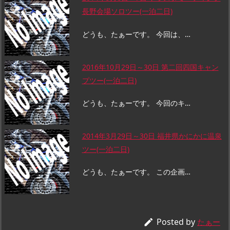
長野会場ソロツー(一泊二日)
どうも、たぁーです。 今回は、…
2016年10月29日～30日 第二回四国キャン
プツー(一泊二日)
どうも、たぁーです。 今回のキ…
2014年3月29日～30日 福井県かにかに温泉
ツー(一泊二日)
どうも、たぁーです。 この企画…
Posted by

たぁー