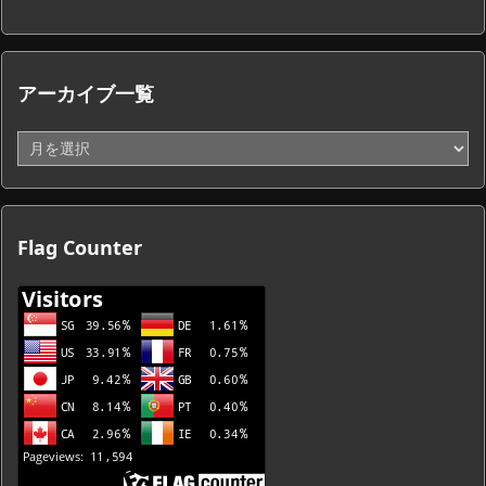
アーカイブ一覧
ア
ー
カ
イ
ブ
Flag Counter
一
覧