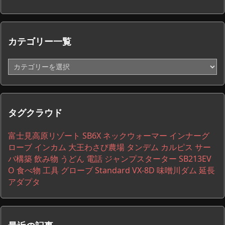
カテゴリー一覧
カ
テ
ゴ
リ
ー
タグクラウド
一
覧
富士見高原リゾート
SB6X
ネックウォーマー
インナーグ
ローブ
インカム
大王わさび農場
タンデム
カルピス
サー
バ構築
飲み物
うどん
電話
ジャンプスターター
SB213EV
O
食べ物
工具
グローブ
Standard VX-8D
味噌川ダム
延長
アダプタ