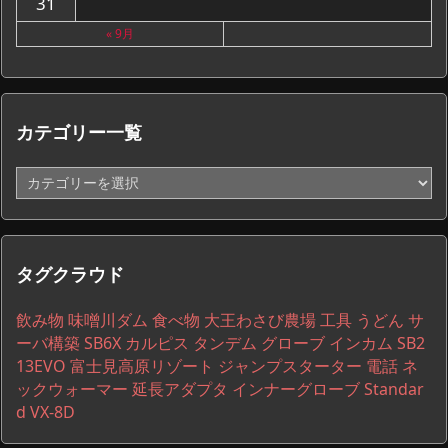
31
« 9月
カテゴリー一覧
カ
テ
ゴ
リ
ー
タグクラウド
一
覧
飲み物
味噌川ダム
食べ物
大王わさび農場
工具
うどん
サ
ーバ構築
SB6X
カルピス
タンデム
グローブ
インカム
SB2
13EVO
富士見高原リゾート
ジャンプスターター
電話
ネ
ックウォーマー
延長アダプタ
インナーグローブ
Standar
d VX-8D