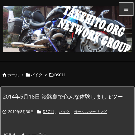


メニュ

サイド

前へ

ホーム
>
バイク
>
DSC11



次へ

検索
2014年5月18日 淡路島で色んな体験しましょツー
2019年8月30日
DSC11
,
バイク
,
サークルツーリング


どうも、たぁーです。