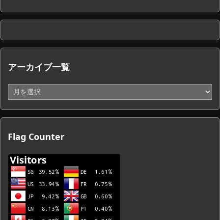
アーカイブ一覧
ア
ー
カ
イ
ブ
Flag Counter
一
覧