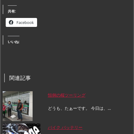
共有:
Facebook
いいね:
関連記事
恒例の桜ツーリング
どうも、たぁーです。 今日は、…
バイク バッテリー