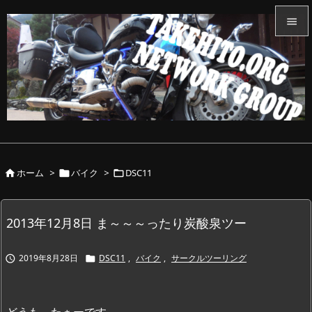


メニュ

サイド

前へ

ホーム
>
バイク
>
DSC11



次へ

検索
2013年12月8日 ま～～～ったり炭酸泉ツー
2019年8月28日
DSC11
,
バイク
,
サークルツーリング


どうも、たぁーです。