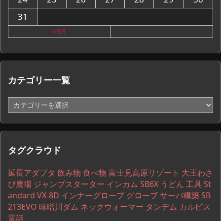
31
« 9月
カテゴリー一覧
カ
テ
ゴ
リ
ー
タグクラウド
一
覧
延長アダプタ
飲み物
食べ物
富士見高原リゾート
大王わさ
び農場
ジャンプスターター
インカム
SB6X
うどん
工具
St
andard VX-8D
インナーグローブ
グローブ
サーバ構築
SB
213EVO
味噌川ダム
ネックウォーマー
タンデム
カルピス
電話