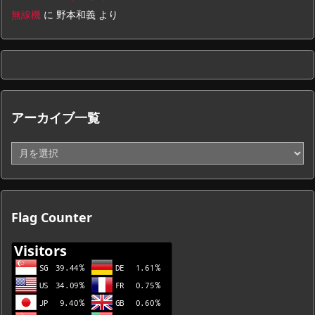
無線機
に
野本和義
より
アーカイブ一覧
ア
ー
カ
イ
ブ
Flag Counter
一
覧