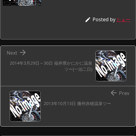
Posted by

たぁー

Next
2014年3月29日～30日 福井県かにかに温泉
ツー(一泊二日)

Prev
2013年10月13日 播州赤穂温泉ツー