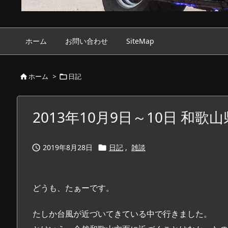
ホーム
お問い合わせ
SiteMap
ホーム
>
日記


2013年10月9日～10日 和歌
2019年8月28日
日記
,
雑談


どうも、たぁーです。
たしか台風が近づいてきている中で行きました。