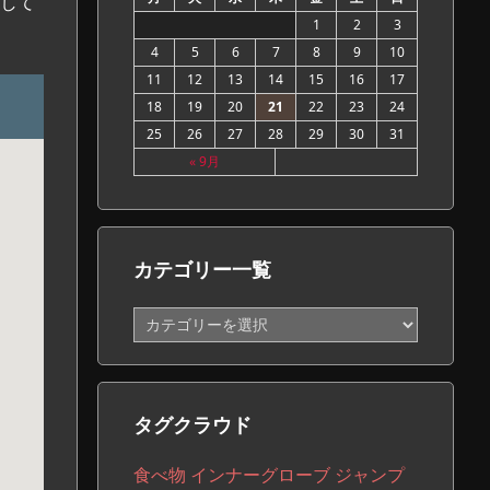
して
1
2
3
4
5
6
7
8
9
10
11
12
13
14
15
16
17
18
19
20
21
22
23
24
25
26
27
28
29
30
31
« 9月
カテゴリー一覧
カ
テ
ゴ
リ
ー
タグクラウド
一
覧
食べ物
インナーグローブ
ジャンプ