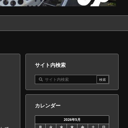
サイト内検索
カレンダー
2026年5月
月
火
水
木
金
土
日