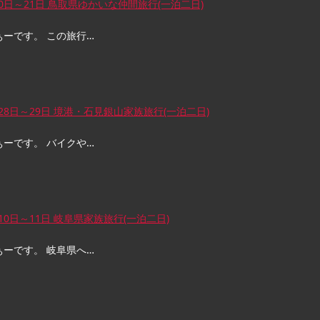
月20日～21日 鳥取県ゆかいな仲間旅行(一泊二日)
ぁーです。 この旅行…
1月28日～29日 境港・石見銀山家族旅行(一泊二日)
ぁーです。 バイクや…
月10日～11日 岐阜県家族旅行(一泊二日)
ぁーです。 岐阜県へ…