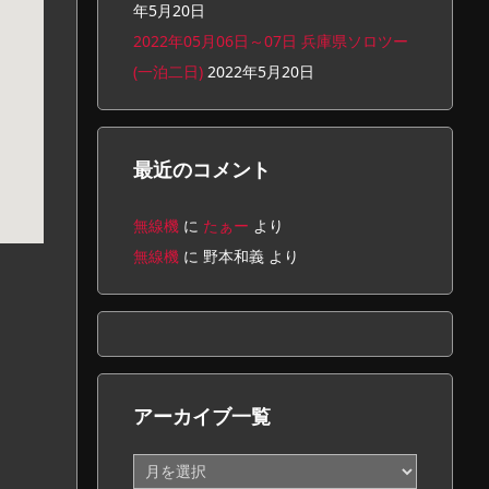
年5月20日
2022年05月06日～07日 兵庫県ソロツー
(一泊二日)
2022年5月20日
最近のコメント
無線機
に
たぁー
より
無線機
に
野本和義
より
アーカイブ一覧
ア
ー