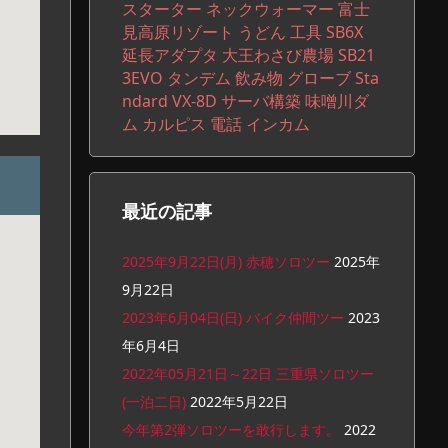
スターター
ネックウォーマー
富士
見高原リゾート
うどん
工具
SB6X
延長アダプタ
大王わさび農場
SB21
3EVO
タンデム
飲み物
グローブ
Sta
ndard VX-8D
サーバ構築
味噌川ダ
ム
カルピス
電話
インカム
最近の記事
2025年9月22日(月) 赤穂ソロツー
2025年
9月22日
2023年6月04日(日) バイク仲間ツー
2023
年6月4日
2022年05月21日～22日 三重県ソロツー
(一泊二日)
2022年5月22日
今年第2弾ソロツーを敢行します。
2022