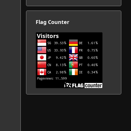
カ
イ
ブ
Flag Counter
一
覧