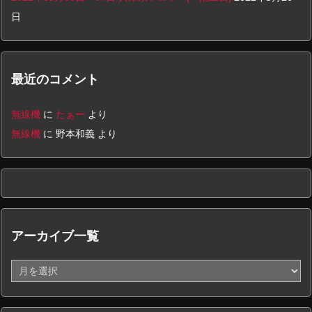
日
最近のコメント
無線機
に
たぁー
より
無線機
に
野本和義
より
アーカイブ一覧
ア
ー
カ
イ