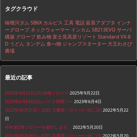
ー
タグクラウド
一
覧
味噌川ダム
SB6X
カルピス
工具
電話
延長アダプタ
インナ
ーグローブ
ネックウォーマー
インカム
SB213EVO
サーバ
構築
グローブ
飲み物
富士見高原リゾート
Standard VX-8
D
うどん
タンデム
食べ物
ジャンプスターター
大王わさび
農場
最近の記事
2025年9月22日(月) 赤穂ソロツー
2025年9月22日
2023年6月04日(日) バイク仲間ツー
2023年6月4日
2022年05月21日～22日 三重県ソロツー(一泊二日)
2022年5月22
日
今年第2弾ソロツーを敢行します。
2022年5月20日
2022年05月06日～07日 兵庫県ソロツー(一泊二日)
2022年5月20