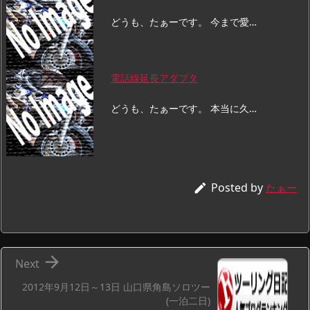
どうも、たぁーです。 今まで愛…
電話線延長アダプタ
どうも、たぁーです。 本当に久…
Posted by

たぁー

Next
2012年9月12日～13日 山口県角島ソロツー
(一泊二日)