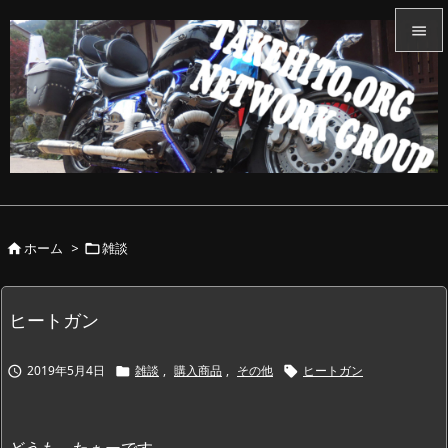


メニュ

サイド

前へ

ホーム
>
雑談


次へ

検索
ヒートガン
2019年5月4日
雑談
,
購入商品
,
その他
ヒートガン



どうも、たぁーです。